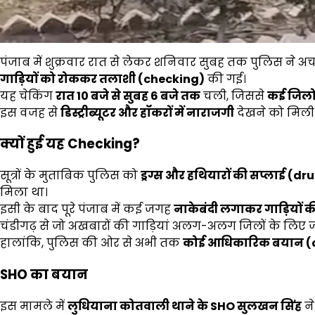
पंजाब में शुक्रवार रात से लेकर शनिवार सुबह तक पुलिस ने 
गाड़ियों को रोककर तलाशी (checking)
की गई।
यह चेकिंग
रात 10
बजे से सुबह 6
बजे तक
चली, जिससे
कई जिलों
इस वजह से
डिस्ट्रीब्यूटर और हॉकरों में नाराजगी
देखने को मिली
क्यों हुई यह Checking?
सूत्रों के मुताबिक पुलिस को
ड्रग्स और हथियारों की सप्लाई 
मिला था।
इसी के बाद पूरे पंजाब में कई जगह
नाकेबंदी लगाकर गाड़ियों क
चंडीगढ़ से जो अखबारों की गाड़ियां अलग-अलग जिलों के लिए जाती 
हालांकि, पुलिस की ओर से अभी तक
कोई आधिकारिक बयान (o
SHO का बयान
इस मामले में
लुधियाना कोतवाली थाने के SHO
सुलखन सिंह
ने