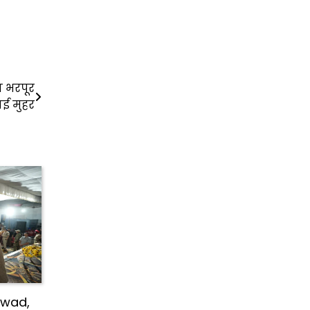
ा भरपूर
ई मुहर
jwad,