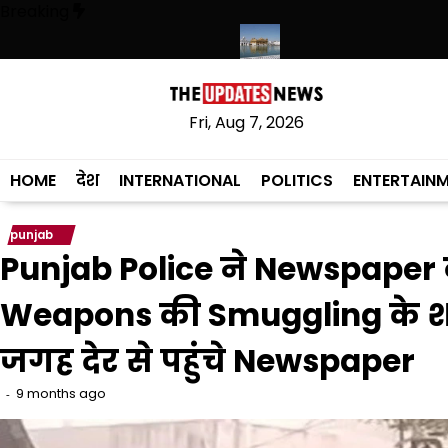
Skip
Breaking
to
content
ी, संस्कृत लागू करने का फैसला वापस
श्री गुरु हरिकृष्ण साहिब जी के प्रकाश पर्व पर श
Fri, Aug 7, 2026
HOME
देश
INTERNATIONAL
POLITICS
ENTERTAIN
punjab
Punjab Police ने Newspaper 
Weapons की Smuggling के शक
जगह देर से पहुंचे Newspaper
9 months ago