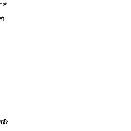
 ने
ों
गईं?