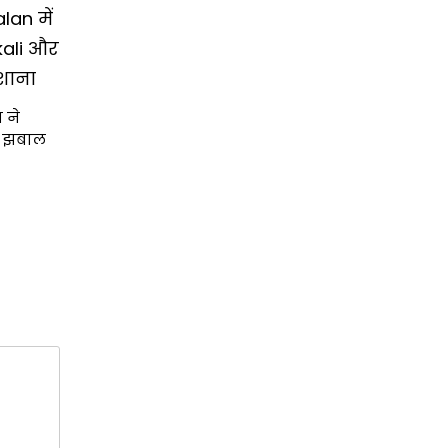
an में
kali और
शाना
 ने
र झबाल