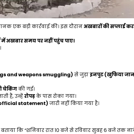
अचानक एक बड़ी कार्रवाई की। इस दौरान
अखबारों की सप्लाई कर
 में अखबार समय पर नहीं पहुंच पाए।
।
(drugs and weapons smuggling)
से जुड़ा
इनपुट (खुफिया जा
ी चेकिंग
की गई।
हैं, उन्हें
रोपड़
के पास रोका गया।
fficial statement)
जारी नहीं किया गया है।
 बताया कि “शनिवार रात 10 बजे से रविवार सुबह 6 बजे तक ना