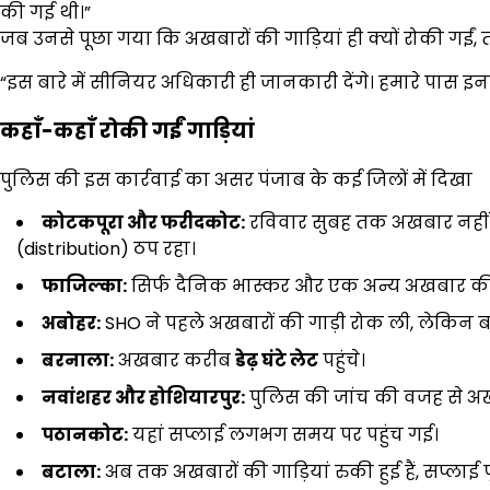
की गई थी।”
जब उनसे पूछा गया कि अखबारों की गाड़ियां ही क्यों रोकी गईं, त
“इस बारे में सीनियर अधिकारी ही जानकारी देंगे। हमारे पास इन
कहाँ-कहाँ रोकी गईं गाड़ियां
पुलिस की इस कार्रवाई का असर पंजाब के कई जिलों में दिखा
कोटकपूरा और फरीदकोट:
रविवार सुबह तक अखबार नहीं पहु
(distribution) ठप रहा।
फाजिल्का:
सिर्फ दैनिक भास्कर और एक अन्य अखबार की गाड
अबोहर:
SHO ने पहले अखबारों की गाड़ी रोक ली, लेकिन ब
बरनाला:
अखबार करीब
डेढ़ घंटे लेट
पहुंचे।
नवांशहर और होशियारपुर:
पुलिस की जांच की वजह से अ
पठानकोट:
यहां सप्लाई लगभग समय पर पहुंच गई।
बटाला:
अब तक अखबारों की गाड़ियां रुकी हुई हैं, सप्लाई पू