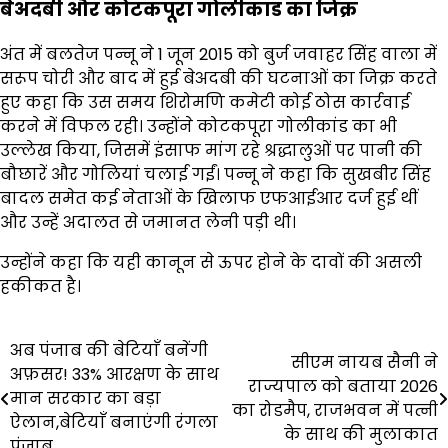
बेअदबी और कोटकपूरा गोलीकांड का जिक्र
अंत में बलतेज पन्नू ने 1 जून 2015 को बुर्ज जवाहर सिंह वाला में
सरूप चोरी और बाद में हुई बेअदबी की घटनाओं का जिक्र करते
हुए कहा कि उस समय शिरोमणि कमेटी कोई ठोस कार्रवाई
करने में विफल रही। उन्होंने कोटकपूरा गोलीकांड का भी
उल्लेख किया, जिसमें इंसाफ मांग रहे श्रद्धालुओं पर पानी की
बौछारें और गोलियां चलाई गईं। पन्नू ने कहा कि सुखबीर सिंह
बादल समेत कई नेताओं के खिलाफ एफआईआर दर्ज हुई थीं
और उन्हें अदालत से जमानत लेनी पड़ी थी।
उन्होंने कहा कि यही कानून से ऊपर होने के दावों की असली
हकीकत है।
Post
अब पंजाब की बेटियाँ बनेंगी
सीएम नायब सैनी ने
अफ़सर! 33% आरक्षण के साथ
navigation
राज्यपाल को बताया 2026
मान सरकार का बड़ा
का रोडमैप, राजभवन में पत्नी
ऐलान,बेटियाँ बनाएंगी रंगला
के साथ की मुलाकात
पंजाब