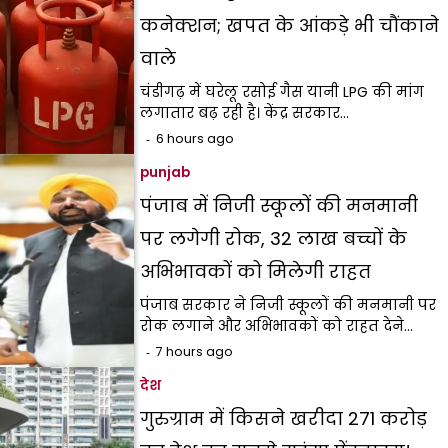
कनेक्शन; खपत के आंकड़े भी चौंकाने
वाले
चंडीगढ़ में घरेलू रसोई गैस यानी LPG की मांग
लगातार बढ़ रही है। केंद्र सरकार…
6 hours ago
punjab
पंजाब में निजी स्कूलों की मनमानी
पर लगेगी रोक, 32 लाख बच्चों के
अभिभावकों को मिलेगी राहत
पंजाब सरकार ने निजी स्कूलों की मनमानी पर
रोक लगाने और अभिभावकों को राहत देने…
7 hours ago
देश
गुरुग्राम में किसने खरीदा ₹271 करोड़