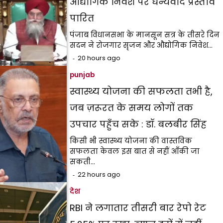
औद्योगिक निवेश पर धन्यवाद प्रस्ताव
पारित
पंजाब विधानसभा के मानसून सत्र के तीसरे दिन
सदन ने रोजगार सृजन और औद्योगिक निवेश…
20 hours ago
punjab
स्वास्थ्य योजना की सफलता तभी है,
जब ज़रूरत के समय लोगों तक
उपचार पहुँच सके : डॉ. बलबीर सिंह
किसी भी स्वास्थ्य योजना की वास्तविक
सफलता केवल इस बात से नहीं आँकी जा
सकती…
22 hours ago
देश
RBI ने लगातार तीसरी बार रेपो रेट