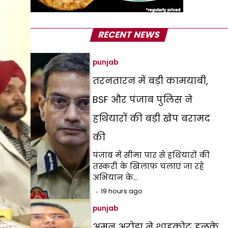
RECENT NEWS
punjab
तरनतारन में बड़ी कामयाबी,
BSF और पंजाब पुलिस ने
हथियारों की बड़ी खेप बरामद
की
पंजाब में सीमा पार से हथियारों की
तस्करी के खिलाफ चलाए जा रहे
अभियान के…
19 hours ago
punjab
अमन अरोड़ा ने शाहकोट हलके