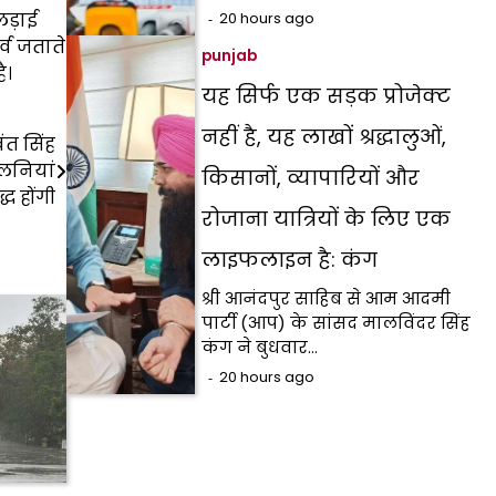
लड़ाई
20 hours ago
र्व जताते
punjab
ै।
यह सिर्फ एक सड़क प्रोजेक्ट
नहीं है, यह लाखों श्रद्धालुओं,
ंत सिंह
लनियां
किसानों, व्यापारियों और
्ध होंगी
रोजाना यात्रियों के लिए एक
लाइफलाइन है: कंग
श्री आनंदपुर साहिब से आम आदमी
पार्टी (आप) के सांसद मालविंदर सिंह
कंग ने बुधवार…
20 hours ago