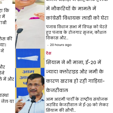
में नौकरियों के मामले में
हा कि
में
कांग्रेसी विधायक लाडी को घेरा
याबी
पंजाब विधान सभा में विपक्ष को घेरते
हुए पंजाब के रोजगार सृजन, कौशल
विकास और…
ुलिस की
िया।
20 hours ago
 ने
देश
सियाम ने भी माना, ई-20 में
 और
ज्यादा क्लोराइड और नमी के
ंने
 में और
कारण खराब हो रही गाड़ियां-
केजरीवाल
वस्था
आम आदमी पार्टी के राष्ट्रीय संयोजक
— जेल या
अरविंद केजरीवाल ने ई-20 को लेकर
सियाम की सौंपी…