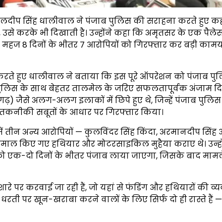
कुलदीप सिंह धालीवाल ने पंजाब पुलिस की सराहना करते हुए क
, उसे करके भी दिखाती है। उन्होंने कहा कि अमृतसर के एक पैलेस 
े महज 8 दिनों के भीतर 7 आरोपियों को गिरफ्तार कर बड़ी काम
धित करते हुए धालीवाल ने बताया कि इस पूरे ऑपरेशन को पंजाब प
ं की पुलिस के साथ बेहतर तालमेल के जरिए सफलतापूर्वक अंजाम द
गढ़) जैसे अलग-अलग इलाकों में छिपे हुए थे, जिन्हें पंजाब पुलिस
 तकनीकी सबूतों के आधार पर गिरफ्तार किया।
 तीन अन्य आरोपियों — कुलविंदर सिंह किंदा, अरमानदीप सिंह
 इस्तेमाल किए गए हथियार और मोटरसाइकिल मुहैया कराए थे। उन्हो
को एक-दो दिनों के भीतर पंजाब लाया जाएगा, जिसके बाद मामले
इशारे पर करवाई जा रही हैं, जो यहां से फंडिंग और हथियारों की व्य
धरती पर खून-खराबा करने वालों के लिए सिर्फ दो ही रास्ते हैं 