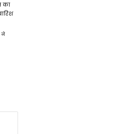
म का
 बारिश
 ने