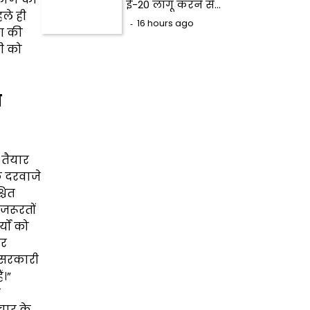
ई-20 लागू करने से…
ले ही
16 hours ago
ुग की
ली को
ा
 तैयार
े दरवाजे
चित
 जरूरतों
यों को
तर
ि सरकारी
ं।”
े
चार के