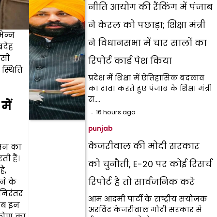
नीति आयोग की रैंकिंग में पंजाब
ने केरल को पछाड़ा; शिक्षा मंत्री
िन्न
ने विधानसभा में चार सालों का
बदेह
ैसी
रिपोर्ट कार्ड पेश किया
 स्थिति
प्रदेश में शिक्षा में ऐतिहासिक बदलाव
का दावा करते हुए पंजाब के शिक्षा मंत्री
स.…
ें
16 hours ago
punjab
केजरीवाल की मोदी सरकार
ासन का
 हैं।
को चुनौती, E-20 पर कोई रिसर्च
ै,
रिपोर्ट है तो सार्वजनिक करे
ने के
 निरंतर
आम आदमी पार्टी के राष्ट्रीय संयोजक
 जब इन
अरविंद केजरीवाल मोदी सरकार से
िकोण का