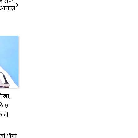
े राज्य
ा आगाज़
ीना,
ले 9
 ने
वां धीयां