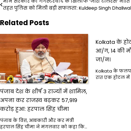
Post
मान सरकार की गैंगस्टरवाद के खिलाफ ‘जीरो टॉलरेंस’ नीति
तहत पुलिस को मिली बड़ी सफलता: Kuldeep Singh Dhaliwa
navigation
Related Posts
Kolkata के हो
आ/ग, 14 की मौ
जा/न।
Kolkata के फलपट्
रात एक होटल मे
पंजाब देश के शीर्ष 3 राज्यों में शामिल,
अपना कर राजस्व बढ़कर ₹57,919
करोड़ हुआ: हरपाल सिंह चीमा
पंजाब के वित्त, आबकारी और कर मंत्री
हरपाल सिंह चीमा ने मंगलवार को कहा कि…