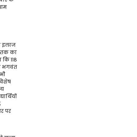
 आम
्त इलाज
ये तक का
ा कि 118
री भगवंत
 भी
विशेष
्य
ार्थियों
ध
सर पर