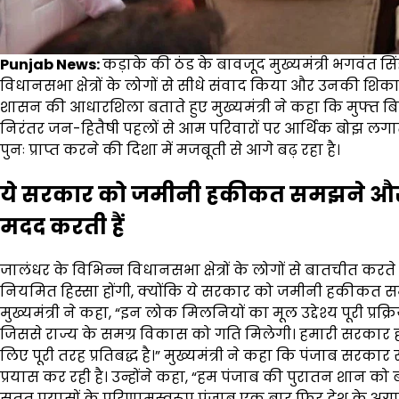
Punjab News:
कड़ाके की ठंड के बावजूद मुख्यमंत्री भगवंत
विधानसभा क्षेत्रों के लोगों से सीधे संवाद किया और उनकी शिकायत
शासन की आधारशिला बताते हुए मुख्यमंत्री ने कहा कि मुफ्त बिजली
निरंतर जन-हितैषी पहलों से आम परिवारों पर आर्थिक बोझ लगातार
पुनः प्राप्त करने की दिशा में मजबूती से आगे बढ़ रहा है।
ये सरकार को जमीनी हकीकत समझने और ज
मदद करती हैं
जालंधर के विभिन्न विधानसभा क्षेत्रों के लोगों से बातचीत कर
नियमित हिस्सा होंगी, क्योंकि ये सरकार को जमीनी हकीकत स
मुख्यमंत्री ने कहा, “इन लोक मिलनियों का मूल उद्देश्य पूरी प
जिससे राज्य के समग्र विकास को गति मिलेगी। हमारी सरकार ह
लिए पूरी तरह प्रतिबद्ध है।” मुख्यमंत्री ने कहा कि पंजाब सरक
प्रयास कर रही है। उन्होंने कहा, “हम पंजाब की पुरातन शान क
सतत प्रयासों के परिणामस्वरूप पंजाब एक बार फिर देश के अग्र