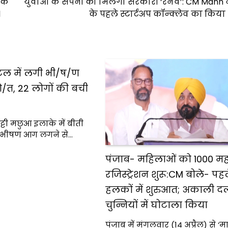
 के
युवाओं के सपनों को मिलेगा सरकारी ‘रनवे’: CM Mann न
l
के पहले स्टार्टअप कॉन्क्लेव का किय
टल में लगी भी/ष/ण
/त, 22 लोगों की बची
टी मछुआ इलाके में बीती
ं भीषण आग लगने से…
पंजाब- महिलाओं को ₹1000 मह
रजिस्ट्रेशन शुरू:CM बोले- पह
हलकों में शुरुआत; अकाली दल
चुन्नियों में घोटाला किया
पंजाब में मंगलवार (14 अप्रैल) से ‘मा