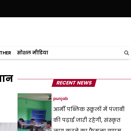
 पछाड़ा; शिक्षा मंत्री ने विधानसभा में चार सालों का रिपोर्ट कार्ड पेश किया
केजरीवा
THER
सोशल मीडिया
 मान
RECENT NEWS
punjab
आर्मी पब्लिक स्कूलों में पंजाबी
की पढ़ाई जारी रहेगी, संस्कृत
लागू करने का फैसला वापस