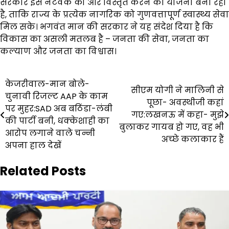
सरकार इस नेटवर्क को और विस्तृत करने की योजना बना रही
है, ताकि राज्य के प्रत्येक नागरिक को गुणवत्तापूर्ण स्वास्थ्य सेवा
मिल सके। भगवंत मान की सरकार ने यह संदेश दिया है कि
विकास का असली मतलब है – जनता की सेवा, जनता का
कल्याण और जनता का विश्वास।
Post
केजरीवाल-मान बोले-
सीएम योगी ने मालिनी से
चुनावी रिजल्ट AAP के काम
navigation
पूछा- अवस्थीजी कहां
पर मुहर:SAD अब बठिंडा-लंबी
गए:लखनऊ में कहा- मुझे
की पार्टी बनी, धक्केशाही का
बुलाकर गायब हो गए, वह भी
आरोप लगाने वाले चन्नी
अच्छे कलाकार हैं
अपना हाल देखें
Related Posts