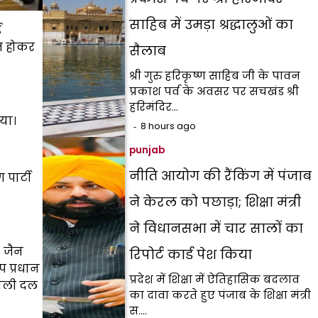
साहिब में उमड़ा श्रद्धालुओं का
ई
ित होकर
सैलाब
श्री गुरु हरिकृष्ण साहिब जी के पावन
प्रकाश पर्व के अवसर पर सचखंड श्री
हरिमंदिर…
या।
8 hours ago
punjab
नीति आयोग की रैंकिंग में पंजाब
पार्टी
ने केरल को पछाड़ा; शिक्षा मंत्री
ने विधानसभा में चार सालों का
’ जैन
रिपोर्ट कार्ड पेश किया
प प्रधान
प्रदेश में शिक्षा में ऐतिहासिक बदलाव
काली दल
का दावा करते हुए पंजाब के शिक्षा मंत्री
स.…