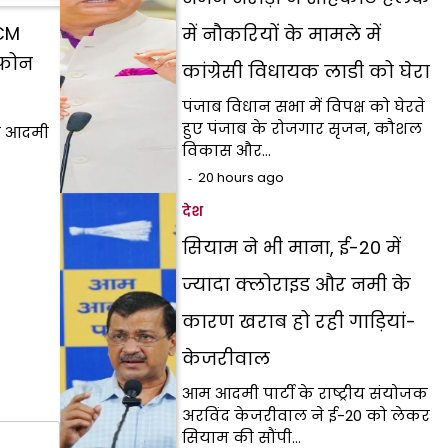
 CM
में नौकरियों के मामले में
 फोन
कांग्रेसी विधायक लाडी को घेरा
पंजाब विधान सभा में विपक्ष को घेरते
हुए पंजाब के रोजगार सृजन, कौशल
आम आदमी
विकास और…
20 hours ago
देश
सियाम ने भी माना, ई-20 में
ज्यादा क्लोराइड और नमी के
कारण खराब हो रही गाड़ियां-
केजरीवाल
आम आदमी पार्टी के राष्ट्रीय संयोजक
अरविंद केजरीवाल ने ई-20 को लेकर
सियाम की सौंपी…