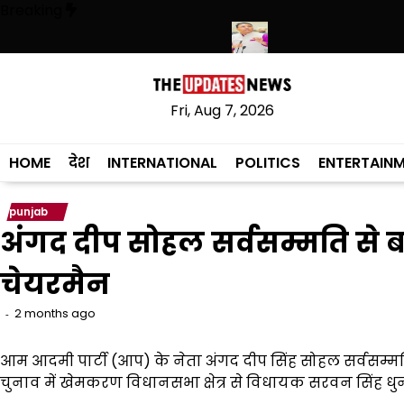
Skip
Breaking
to
content
 पुलिस ने हथियारों की बड़ी खेप बरामद की
अमन अरोड़ा ने शाहकोट हलके में नौकरिय
Fri, Aug 7, 2026
HOME
देश
INTERNATIONAL
POLITICS
ENTERTAIN
punjab
अंगद दीप सोहल सर्वसम्मति से 
चेयरमैन
2 months ago
आम आदमी पार्टी (आप) के नेता अंगद दीप सिंह सोहल सर्वसम्म
चुनाव में खेमकरण विधानसभा क्षेत्र से विधायक सरवन सिंह धु