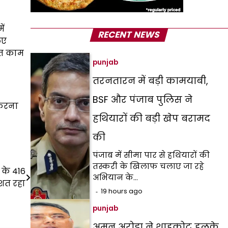
ें
RECENT NEWS
िए
ात काम
punjab
तरनतारन में बड़ी कामयाबी,
BSF और पंजाब पुलिस ने
 करना
हथियारों की बड़ी खेप बरामद
की
पंजाब में सीमा पार से हथियारों की
तस्करी के खिलाफ चलाए जा रहे
 के 416
अभियान के…
िशत रहा
19 hours ago
punjab
अमन अरोड़ा ने शाहकोट हलके