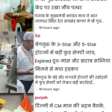
केंद्र पर रखा नींव पत्थर
पंजाब के मुख्यमंत्री भगवंत मान ने आज
जालंधर स्थित डेरा सचखंड बल्लां में श्री गुरु…
18 hours ago
देश
बेंगलुरु के 3-Star और 5-Star
होटलों में बड़ी फूड सेफ्टी जांच,
Expired दूध-मांस और खराब सब्जियां
मिलने से मचा हड़कंप
बेंगलुरु के बड़े और लग्जरी होटलों की रसोइयों
में फूड सेफ्टी को लेकर बड़ी कार्रवाई…
18 hours ago
punjab
दिल्ली में CM मान की अहम बैठकें,