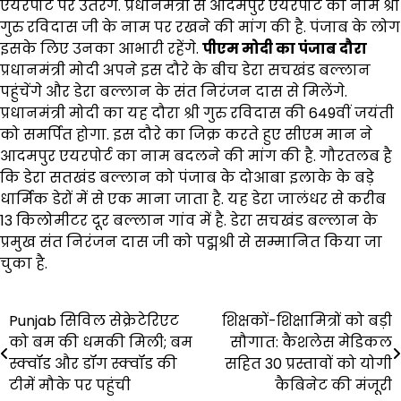
एयरपोर्ट पर उतरेंगे. प्रधानमंत्री से आदमपुर एयरपोर्ट का नाम श्री
गुरु रविदास जी के नाम पर रखने की मांग की है. पंजाब के लोग
इसके लिए उनका आभारी रहेंगे.
पीएम मोदी का पंजाब दौरा
प्रधानमंत्री मोदी अपने इस दौरे के बीच डेरा सचखंड बल्लान
पहुंचेंगे और डेरा बल्लान के संत निरंजन दास से मिलेंगे.
प्रधानमंत्री मोदी का यह दौरा श्री गुरु रविदास की 649वीं जयंती
को समर्पित होगा. इस दौरे का जिक्र करते हुए सीएम मान ने
आदमपुर एयरपोर्ट का नाम बदलने की मांग की है. गौरतलब है
कि डेरा सतखंड बल्लान को पंजाब के दोआबा इलाके के बड़े
धार्मिक डेरों में से एक माना जाता है. यह डेरा जालंधर से करीब
13 किलोमीटर दूर बल्लान गांव में है. डेरा सचखंड बल्लान के
प्रमुख संत निरंजन दास जी को पद्मश्री से सम्मानित किया जा
चुका है.
Post
Punjab सिविल सेक्रेटेरिएट
शिक्षकों-शिक्षामित्रों को बड़ी
को बम की धमकी मिली; बम
सौगात: कैशलेस मेडिकल
navigation
स्क्वॉड और डॉग स्क्वॉड की
सहित 30 प्रस्तावों को योगी
टीमें मौके पर पहुंची
कैबिनेट की मंजूरी