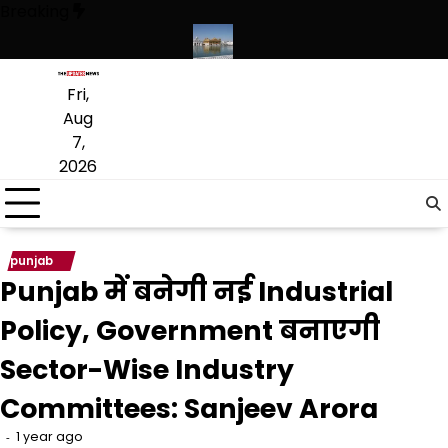
Skip
Breaking
to
content
्कृत लागू करने का फैसला वापस
श्री गुरु हरिकृष्ण साहिब जी के प्रकाश पर्व पर श्री ह
Fri,
Aug
7,
2026
punjab
Punjab में बनेगी नई Industrial
Policy, Government बनाएगी
Sector-Wise Industry
Committees: Sanjeev Arora
1 year ago