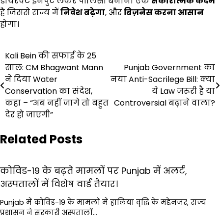
डायरेक्ट इनपुट लेकर पॉलिसी बनाना एक
सकारात्मक कदम
है जिससे राज्य में
निवेश बढ़ेगा
, और
बिज़नेस करना आसान
होगा।
Post
Kali Bein की सफाई के 25
साल: CM Bhagwant Mann
Punjab Government का
navigation
ने दिया Water
नया Anti-Sacrilege Bill: क्या
Conservation का संदेश,
ये Law ज़रूरी है या
कहा – “अब नहीं जागे तो बहुत
Controversial बढ़ाने वाला?
देर हो जाएगी”
Related Posts
कोविड-19 के बढ़ते मामलों पर Punjab में अलर्ट,
अस्पतालों में विशेष वार्ड तैयार।
Punjab में कोविड-19 के मामलों में हालिया वृद्धि के मद्देनज़र, राज्य
प्रशासन ने सरकारी अस्पतालों…