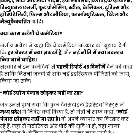
इंडस्ट्री,
ऑटो और ऑटो पार्ट्स,
हेवी मशीनरी,
इलेक्ट्रिक व्हीकल्स,
रिन्युएबल एनर्जी,
फूड प्रोसेसिंग,
स्टील,
केमिकल,
टूरिज़्म और
हॉस्पिटैलिटी,
फिल्म और मीडिया,
फार्मास्युटिकल,
रिटेल और
मैन्युफैक्चरिंग
आदि।
क्या काम करेंगी ये कमेटियां
?
संजीव अरोड़ा ने कहा कि ये कमेटियां सरकार को सुझाव देंगी
कि
हर सेक्टर में क्या ज़रूरतें हैं
, और
नई नीति में क्या बदलाव
किए जाने चाहिए।
सरकार ने इन कमेटियों से
पहली रिपोर्ट 45
दिनों में
देने को कहा
है ताकि जितनी जल्दी हो सके नई इंडस्ट्रियल पॉलिसी को लागू
किया जा सके।
“
कोई उद्योग पंजाब छोड़कर नहीं जा रहा”
जब उनसे पूछा गया कि कुछ टेक्सटाइल इंडस्ट्रियलिस्ट्स ने
मध्य प्रदेश
में निवेश क्यों किया है, तो मंत्री ने साफ कहा, “
कोई
पंजाब छोड़कर नहीं जा रहा है
। वो अपने व्यापार का विस्तार कर
रहे हैं, जहां रॉ मटीरियल और पोर्ट की सुविधा हो, वहां जाना