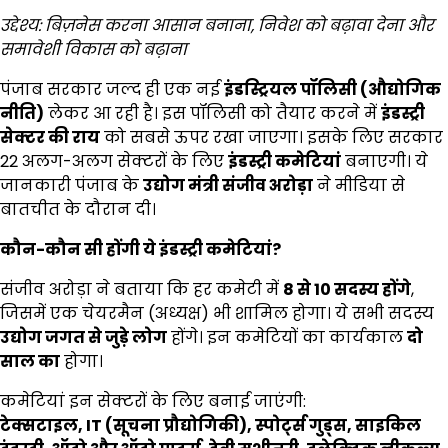
उद्देश्य: बिज़नेस करना आसान बनाना, निवेश को बढ़ावा देना और
समावेशी विकास को बढ़ाना
पंजाब सरकार जल्द ही एक नई
इंडस्ट्रियल पॉलिसी (औद्योगिक
नीति)
लेकर आ रही है। इस पॉलिसी को तैयार करने में
इंडस्ट्री
सेक्टर की राय
को सबसे ऊपर रखा जाएगा। इसके लिए सरकार
22 अलग-अलग सेक्टरों के लिए
इंडस्ट्री कमेटियां
बनाएगी। ये
जानकारी पंजाब के
उद्योग मंत्री संजीव अरोड़ा
ने मीडिया से
बातचीत के दौरान दी।
कौन-कौन सी होंगी ये इंडस्ट्री कमेटियां
?
संजीव अरोड़ा ने बताया कि हर कमेटी में
8
से 10
सदस्य होंगे
,
जिसमें एक चेयरमैन (अध्यक्ष) भी शामिल होगा। ये सभी सदस्य
उद्योग जगत से जुड़े लोग
होंगे। इन कमेटियों का कार्यकाल
दो
साल का
होगा।
कमेटियां इन सेक्टरों के लिए बनाई जाएंगी:
टेक्सटाइल, IT (
सूचना प्रौद्योगिकी),
स्पोर्ट्स गुड्स,
साइकिल