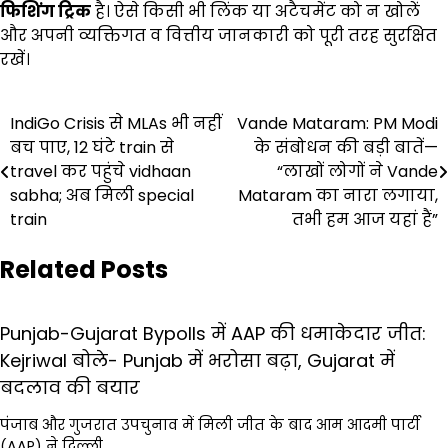
फिशिंग ट्रिक
है। ऐसे किसी भी लिंक या अटैचमेंट को न खोलें
और अपनी व्यक्तिगत व वित्तीय जानकारी को पूरी तरह सुरक्षित
रखें।
Post
IndiGo Crisis से MLAs भी नहीं
Vande Mataram: PM Modi
बच पाए, 12 घंटे train से
के संबोधन की बड़ी बातें—
navigation
travel कर पहुंचे vidhaan
“लाखों लोगों ने Vande
sabha; अब मिली special
Mataram का नारा लगाया,
train
तभी हम आज यहां हैं”
Related Posts
Punjab-Gujarat Bypolls में AAP की धमाकेदार जीत:
Kejriwal बोले- Punjab में भरोसा बढ़ा, Gujarat में
बदलाव की बयार
पंजाब और गुजरात उपचुनाव में मिली जीत के बाद आम आदमी पार्टी
(AAP) ने दिल्ली…